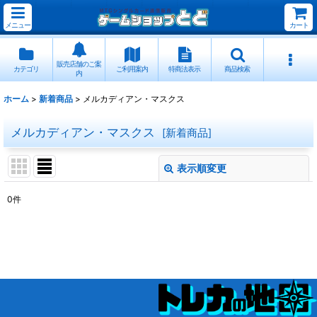
メニュー
カート
販売店舗のご案
カテゴリ
ご利用案内
特商法表示
商品検索
内
ホーム
>
新着商品
>
メルカディアン・マスクス
メルカディアン・マスクス
[
新着商品
]
表示順変更
閉じる
0
件
表示数
:
並び順
:
絞り込む