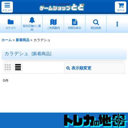
メニュー
カート
販売店舗のご案
カテゴリ
ご利用案内
特商法表示
商品検索
内
ホーム
>
新着商品
>
カラデシュ
カラデシュ
[
新着商品
]
表示順変更
閉じる
0
件
表示数
:
並び順
:
絞り込む