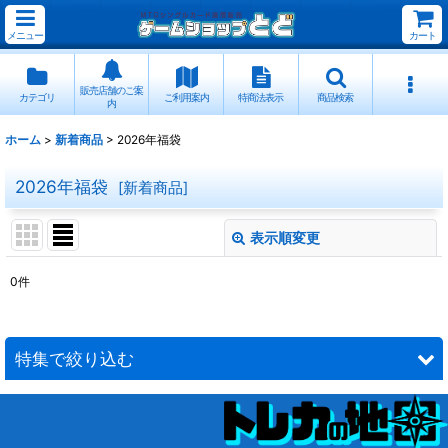
メニュー
カート
販売店舗のご案
カテゴリ
ご利用案内
特商法表示
商品検索
内
ホーム
>
新着商品
>
2026年福袋
2026年福袋
[
新着商品
]
表示順変更
閉じる
0
件
表示数
:
並び順
:
特集で絞り込む
絞り込む
デュアルランド