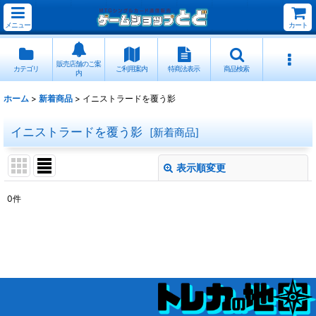
メニュー
カート
販売店舗のご案
カテゴリ
ご利用案内
特商法表示
商品検索
内
ホーム
>
新着商品
>
イニストラードを覆う影
イニストラードを覆う影
[
新着商品
]
表示順変更
閉じる
0
件
表示数
:
並び順
:
絞り込む