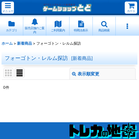
メニュー
カート
販売店舗のご案
カテゴリ
ご利用案内
特商法表示
商品検索
内
ホーム
>
新着商品
>
フォーゴトン・レルム探訪
フォーゴトン・レルム探訪
[
新着商品
]
表示順変更
閉じる
0
件
表示数
:
並び順
:
絞り込む