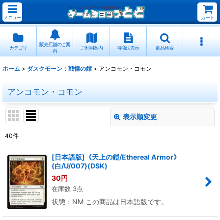
メニュー
カート
販売店舗のご案
カテゴリ
ご利用案内
特商法表示
商品検索
内
ホーム
>
ダスクモーン：戦慄の館
>
アンコモン・コモン
アンコモン・コモン
表示順変更
閉じる
40
件
表示数
:
[日本語版]《天上の鎧/Ethereal Armor》
{白/U/007}(DSK)
並び順
:
30
円
在庫数 3点
絞り込む
状態：NM この商品は日本語版です。