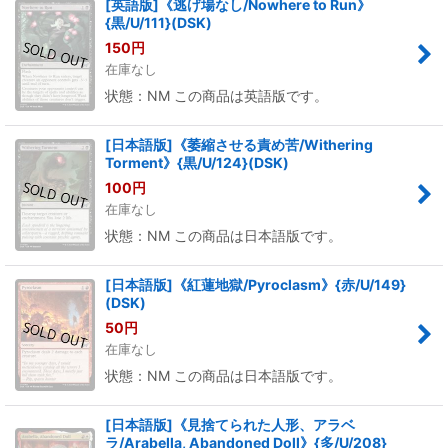
[英語版]《逃げ場なし/Nowhere to Run》
{黒/U/111}(DSK)
150
円
在庫なし
状態：NM この商品は英語版です。
[日本語版]《萎縮させる責め苦/Withering
Torment》{黒/U/124}(DSK)
100
円
在庫なし
状態：NM この商品は日本語版です。
[日本語版]《紅蓮地獄/Pyroclasm》{赤/U/149}
(DSK)
50
円
在庫なし
状態：NM この商品は日本語版です。
[日本語版]《見捨てられた人形、アラベ
ラ/Arabella, Abandoned Doll》{多/U/208}