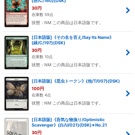
{赤/C/160}(DSK)
30
円
在庫数 59点
状態：NM この商品は日本語版です。
[日本語版]《その名を言え/Say Its Name》
{緑/C/197}(DSK)
30
円
在庫数 10点
状態：NM この商品は日本語版です。
[日本語版]《昆虫トークン》{他/T/007}(DSK)
100
円
在庫数 4点
状態：NM この商品は日本語版です。
[日本語版]《呑気な物漁り/Optimistic
Scavenger》{白/U/021}(DSK)※No.21
30
円