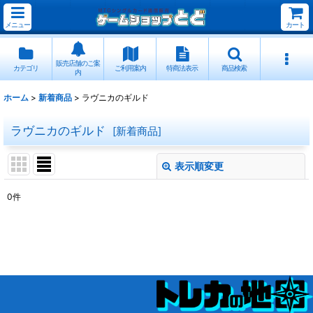
メニュー
カート
販売店舗のご案
カテゴリ
ご利用案内
特商法表示
商品検索
内
ホーム
>
新着商品
>
ラヴニカのギルド
ラヴニカのギルド
[
新着商品
]
表示順変更
閉じる
0
件
表示数
:
並び順
:
絞り込む