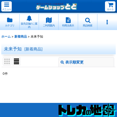
メニュー
カート
販売店舗のご案
カテゴリ
ご利用案内
特商法表示
商品検索
内
ホーム
>
新着商品
>
未来予知
未来予知
[
新着商品
]
表示順変更
閉じる
0
件
表示数
:
並び順
:
絞り込む