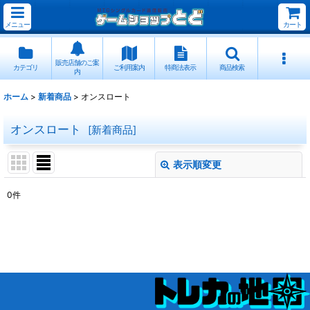
メニュー
カート
販売店舗のご案
カテゴリ
ご利用案内
特商法表示
商品検索
内
ホーム
>
新着商品
>
オンスロート
オンスロート
[
新着商品
]
表示順変更
閉じる
0
件
表示数
:
並び順
:
絞り込む