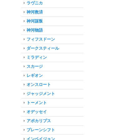
ラヴニカ
神河救済
神河謀叛
神河物語
フィフスドーン
ダークスティール
ミラディン
スカージ
レギオン
オンスロート
ジャッジメント
トーメント
オデッセイ
アポカリプス
プレーンシフト
インベイジョン