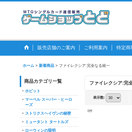
販売店舗のご案内
ご利用案内
特定商
ホーム
>
新着商品
>
ファイレクシア:完全なる統一
商品カテゴリ一覧
ファイレクシア:完
ホビット
表示数
:
マーベル スーパー・ヒーロ
ーズ
0
件
ストリクスヘイヴンの秘密
ミュータント タートルズ
ローウィンの昏明