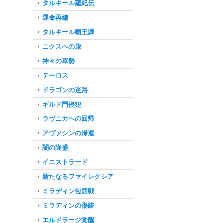
タルキール龍紀伝
運命再編
タルキール覇王譚
ニクスへの旅
神々の軍勢
テーロス
ドラゴンの迷路
ギルド門侵犯
ラヴニカへの回帰
アヴァシンの帰還
闇の隆盛
イニストラード
新たなるファイレクシア
ミラディン包囲戦
ミラディンの傷跡
エルドラージ覚醒