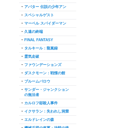
アバター 伝説の少年アン
スペシャルゲスト
マーベル スパイダーマン
久遠の終端
FINAL FANTASY
タルキール：龍嵐録
霊気走破
ファウンデーションズ
ダスクモーン：戦慄の館
ブルームバロウ
サンダー・ジャンクション
の無法者
カルロフ邸殺人事件
イクサラン：失われし洞窟
エルドレインの森
機械兵団の進軍：決戦の後