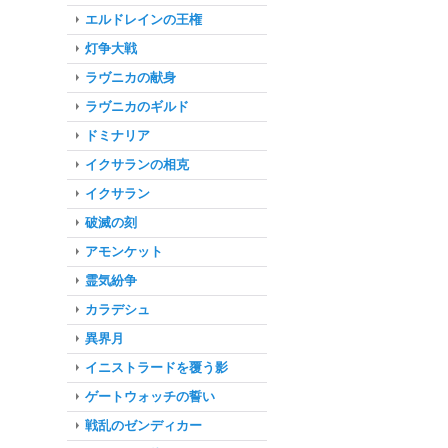
エルドレインの王権
灯争大戦
ラヴニカの献身
ラヴニカのギルド
ドミナリア
イクサランの相克
イクサラン
破滅の刻
アモンケット
霊気紛争
カラデシュ
異界月
イニストラードを覆う影
ゲートウォッチの誓い
戦乱のゼンディカー