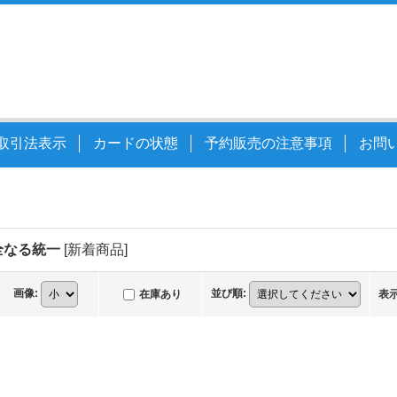
取引法表示
カードの状態
予約販売の注意事項
お問
全なる統一
[
新着商品
]
画像
:
並び順
:
在庫あり
表