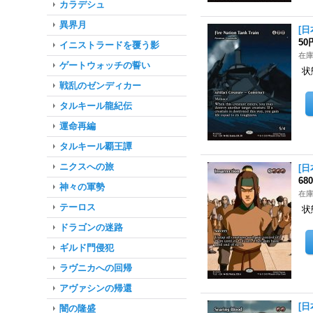
カラデシュ
異界月
[日
50
イニストラードを覆う影
在庫
ゲートウォッチの誓い
状
戦乱のゼンディカー
タルキール龍紀伝
運命再編
タルキール覇王譚
ニクスへの旅
[日
68
神々の軍勢
在庫
テーロス
状
ドラゴンの迷路
ギルド門侵犯
ラヴニカへの回帰
アヴァシンの帰還
[日
闇の隆盛