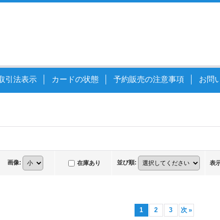
取引法表示
カードの状態
予約販売の注意事項
お問
画像
:
並び順
:
在庫あり
表
1
2
3
次
»