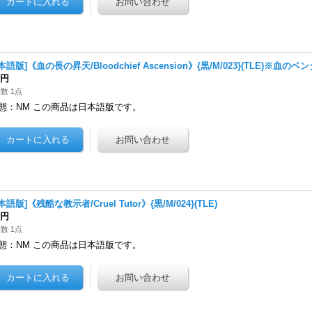
本語版]《血の長の昇天/Bloodchief Ascension》{黒/M/023}(TLE)※血の
0円
数 1点
態：NM この商品は日本語版です。
本語版]《残酷な教示者/Cruel Tutor》{黒/M/024}(TLE)
0円
数 1点
態：NM この商品は日本語版です。