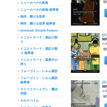
状
ニューカペナの街角
ニューカペナの街角 統率者
神河：輝ける世界
神河：輝ける世界 統率者
Innistrad: Double Feature
[日
イニストラード：真紅の契
50
り
在庫
イニストラード：真紅の契
状
り 統率者
イニストラード：真夜中の
狩り
フォーゴトン・レルム探訪
フォーゴトン・レルム探訪
統率者
[日
50
ストリクスヘイヴン：魔法
在庫
学院
状
カルドハイム