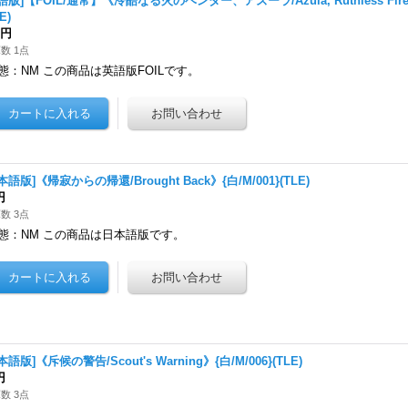
語版]【FOIL/通常】《冷酷なる火のベンダー、アズーラ/Azula, Ruthless Firebe
E)
0円
数 1点
態：NM この商品は英語版FOILです。
本語版]《帰寂からの帰還/Brought Back》{白/M/001}(TLE)
円
数 3点
態：NM この商品は日本語版です。
本語版]《斥候の警告/Scout's Warning》{白/M/006}(TLE)
円
数 3点