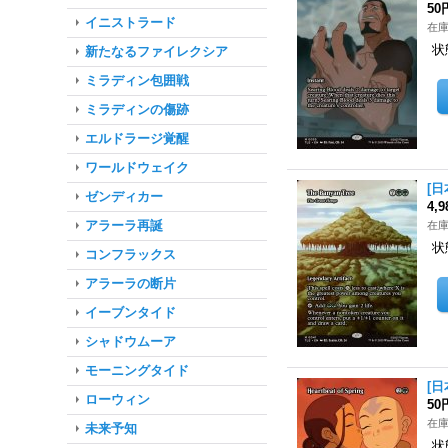
50
イニストラード
在庫
状
新たなるファイレクシア
ミラディン包囲戦
ミラディンの傷跡
エルドラージ覚醒
ワールドウェイク
[日
ゼンディカー
4,
アラーラ再誕
在庫
状
コンフラックス
アラーラの断片
イーブンタイド
シャドウムーア
モーニングタイド
[日
ローウィン
50
在庫
未来予知
状