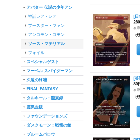
アバター 伝説の少年アン
神話レア・レア
[日
28
ブースター・ファン
在庫
アンコモン・コモン
状
ソース・マテリアル
フォイル
スペシャルゲスト
マーベル スパイダーマン
[英
久遠の終端
80
FINAL FANTASY
在庫
状
タルキール：龍嵐録
霊気走破
ファウンデーションズ
ダスクモーン：戦慄の館
ブルームバロウ