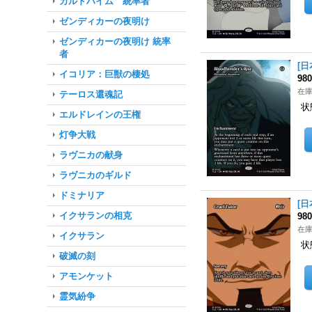
カルドハイム 統率者
ゼンディカーの夜明け
ゼンディカーの夜明け 統率
者
[日
イコリア：巨獣の棲処
98
在庫
テーロス還魂記
状
エルドレインの王権
灯争大戦
ラヴニカの献身
ラヴニカのギルド
ドミナリア
[日
イクサランの相克
98
在庫
イクサラン
状
破滅の刻
アモンケット
霊気紛争