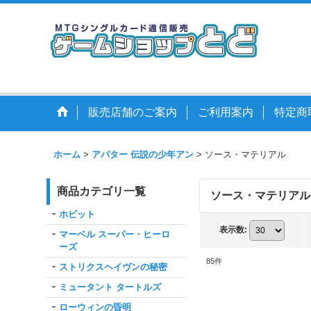
販売店舗のご案内
ご利用案内
特定商
ホーム
>
アバター 伝説の少年アン
>
ソース・マテリアル
商品カテゴリ一覧
ソース・マテリアル
ホビット
表示数
:
マーベル スーパー・ヒーロ
ーズ
85
件
ストリクスヘイヴンの秘密
ミュータント タートルズ
ローウィンの昏明