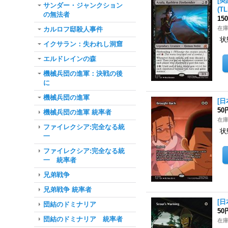
[英
サンダー・ジャンクション
(TL
の無法者
15
在庫
カルロフ邸殺人事件
状
イクサラン：失われし洞窟
エルドレインの森
機械兵団の進軍：決戦の後
に
機械兵団の進軍
[日
50
機械兵団の進軍 統率者
在庫
ファイレクシア:完全なる統
状
一
ファイレクシア:完全なる統
一 統率者
兄弟戦争
兄弟戦争 統率者
[日
団結のドミナリア
50
団結のドミナリア 統率者
在庫