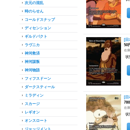
次元の混乱
時のらせん
コールドスナップ
ディセンション
ギルドパクト
[日
ラヴニカ
50
在庫
神河救済
状
神河謀叛
神河物語
フィフスドーン
ダークスティール
ミラディン
[日
78
スカージ
在庫
レギオン
状
オンスロート
ジャッジメント