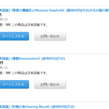
本語版]《害悪の機械巨人/Noxious Gearhulk》{黒/M/025}(TLE)※火の国の
円
数 1点
態：NM この商品は日本語版です。
本語版]《暴動/Insurrection》{赤/M/031}(TLE)
0円
数 1点
態：NM この商品は日本語版です。
本語版]《灼熱の血/Searing Blood》{赤/M/035}(TLE)