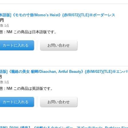
本語版]《モモの寸借/Momo's Heist》{赤/R/072}(TLE)※ボーダーレス
0円
数 1点
態：NM この商品は日本語版です。
語版]《籠絡の美女 貂蝉/Diaochan, Artful Beauty》{赤/M/027}(TLE
円
数 1点
態：NM この商品は英語版です。