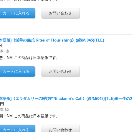
本語版]《栄華の儀式/Rites of Flourishing》{緑/M/045}(TLE)
円
数 2点
態：NM この商品は日本語版です。
本語版]《エラダムリーの呼び声/Eladamri's Call》{多/M/048}(TLE)※一生の
0円
数 1点
態：NM この商品は日本語版です。