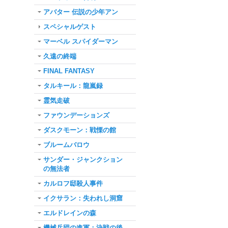
アバター 伝説の少年アン
スペシャルゲスト
マーベル スパイダーマン
久遠の終端
FINAL FANTASY
タルキール：龍嵐録
霊気走破
ファウンデーションズ
ダスクモーン：戦慄の館
ブルームバロウ
サンダー・ジャンクション
の無法者
カルロフ邸殺人事件
イクサラン：失われし洞窟
エルドレインの森
機械兵団の進軍：決戦の後