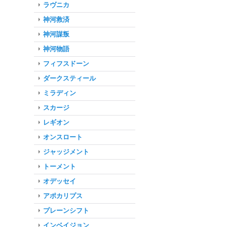
ラヴニカ
神河救済
神河謀叛
神河物語
フィフスドーン
ダークスティール
ミラディン
スカージ
レギオン
オンスロート
ジャッジメント
トーメント
オデッセイ
アポカリプス
プレーンシフト
インベイジョン