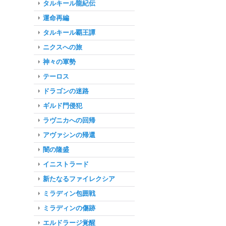
タルキール龍紀伝
運命再編
タルキール覇王譚
ニクスへの旅
神々の軍勢
テーロス
ドラゴンの迷路
ギルド門侵犯
ラヴニカへの回帰
アヴァシンの帰還
闇の隆盛
イニストラード
新たなるファイレクシア
ミラディン包囲戦
ミラディンの傷跡
エルドラージ覚醒