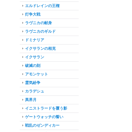
エルドレインの王権
灯争大戦
ラヴニカの献身
ラヴニカのギルド
ドミナリア
イクサランの相克
イクサラン
破滅の刻
アモンケット
霊気紛争
カラデシュ
異界月
イニストラードを覆う影
ゲートウォッチの誓い
戦乱のゼンディカー