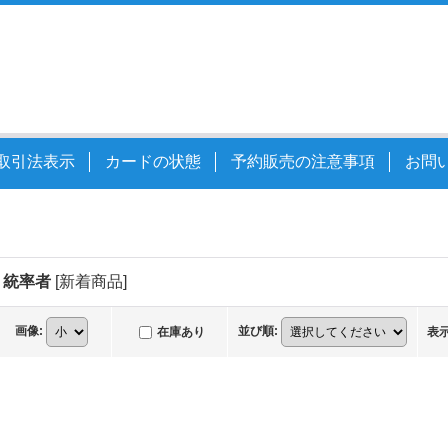
取引法表示
カードの状態
予約販売の注意事項
お問
 統率者
[
新着商品
]
画像
:
並び順
:
在庫あり
表