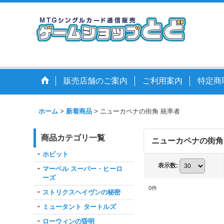
販売店舗のご案内
ご利用案内
特定商
ホーム
>
新着商品
>
ニューカペナの街角 統率者
商品カテゴリ一覧
ニューカペナの街角
ホビット
表示数
:
マーベル スーパー・ヒーロ
ーズ
0
件
ストリクスヘイヴンの秘密
ミュータント タートルズ
ローウィンの昏明