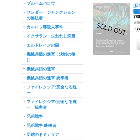
ブルームバロウ
[日
サンダー・ジャンクション
78
の無法者
在
カルロフ邸殺人事件
状
イクサラン：失われし洞窟
エルドレインの森
機械兵団の進軍：決戦の後
に
機械兵団の進軍
機械兵団の進軍 統率者
ファイレクシア:完全なる統
一
ファイレクシア:完全なる統
一 統率者
兄弟戦争
兄弟戦争 統率者
団結のドミナリア