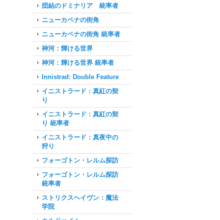
団結のドミナリア 統率者
ニューカペナの街角
ニューカペナの街角 統率者
神河：輝ける世界
神河：輝ける世界 統率者
Innistrad: Double Feature
イニストラード：真紅の契
り
イニストラード：真紅の契
り 統率者
イニストラード：真夜中の
狩り
フォーゴトン・レルム探訪
フォーゴトン・レルム探訪
統率者
ストリクスヘイヴン：魔法
学院