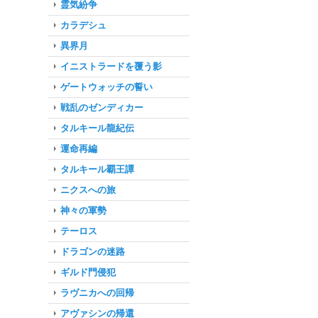
霊気紛争
カラデシュ
異界月
イニストラードを覆う影
ゲートウォッチの誓い
戦乱のゼンディカー
タルキール龍紀伝
運命再編
タルキール覇王譚
ニクスへの旅
神々の軍勢
テーロス
ドラゴンの迷路
ギルド門侵犯
ラヴニカへの回帰
アヴァシンの帰還