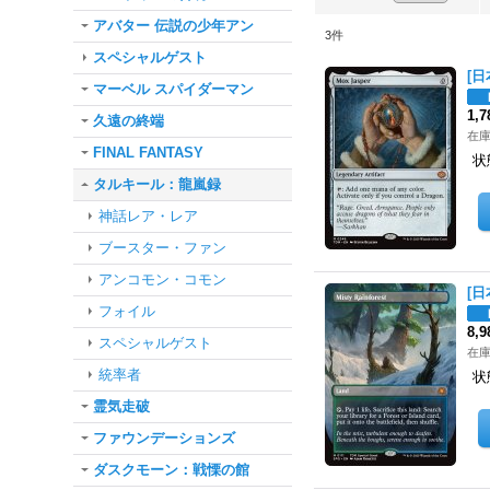
アバター 伝説の少年アン
3
件
スペシャルゲスト
[日
マーベル スパイダーマン
1,
久遠の終端
在庫
FINAL FANTASY
状
タルキール：龍嵐録
神話レア・レア
ブースター・ファン
アンコモン・コモン
[日
フォイル
8,
スペシャルゲスト
在庫
統率者
状
霊気走破
ファウンデーションズ
ダスクモーン：戦慄の館