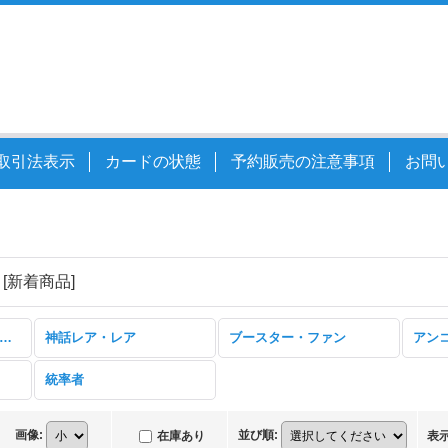
取引法表示
カードの状態
予約販売の注意事項
お問
録
[
新着商品
]
タルキール：龍嵐録 (全商品)
神話レア・レア
ブースター・ファン
アン
統率者
画像
:
並び順
:
在庫あり
表