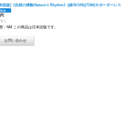
本語版]《自然の律動/Nature's Rhythm》{緑/R/349}(TDM)※ボーダーレス
0円
庫なし
態：NM この商品は日本語版です。