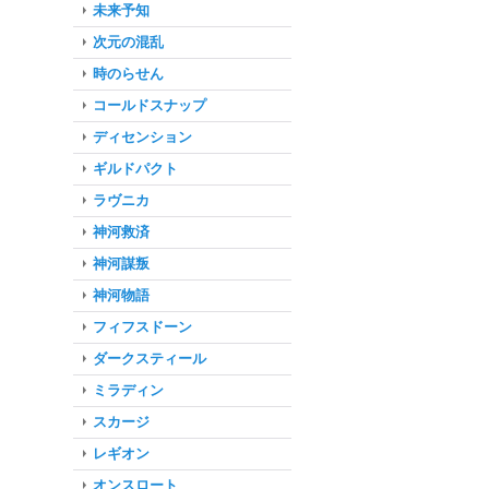
未来予知
次元の混乱
時のらせん
コールドスナップ
ディセンション
ギルドパクト
ラヴニカ
神河救済
神河謀叛
神河物語
フィフスドーン
ダークスティール
ミラディン
スカージ
レギオン
オンスロート