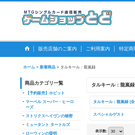
販売店舗のご案内
ご利用案内
特定商
ホーム
>
新着商品
>
タルキール：龍嵐録
商品カテゴリ一覧
タルキール：龍嵐
【予約販売】ホビット
マーベル スーパー・ヒーロ
ーズ
スペシャルゲスト
ストリクスヘイヴンの秘密
ミュータント タートルズ
表示数
:
ローウィンの昏明