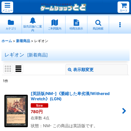
メニュー
カート
販売店舗のご案
カテゴリ
ご利用案内
特商法表示
商品検索
内
ホーム
>
新着商品
>
レギオン
レギオン
[
新着商品
]
表示順変更
閉じる
1
件
表示数
:
[英語版/NM-]《萎縮した卑劣漢/Withered
Wretch》(LGN)
並び順
:
780
円
在庫数 4点
絞り込む
状態：NM- この商品は英語版です。