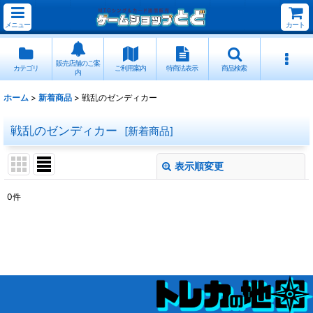
メニュー
カート
販売店舗のご案
カテゴリ
ご利用案内
特商法表示
商品検索
内
ホーム
>
新着商品
>
戦乱のゼンディカー
戦乱のゼンディカー
[
新着商品
]
表示順変更
閉じる
0
件
表示数
:
並び順
:
絞り込む