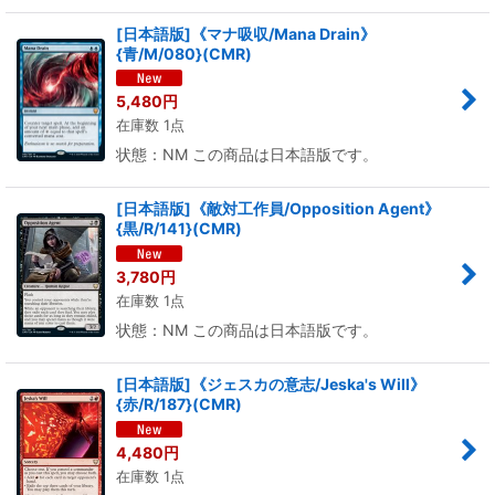
[日本語版]《マナ吸収/Mana Drain》
絞り込む
{青/M/080}(CMR)
5,480
円
在庫数 1点
状態：NM この商品は日本語版です。
[日本語版]《敵対工作員/Opposition Agent》
{黒/R/141}(CMR)
3,780
円
在庫数 1点
状態：NM この商品は日本語版です。
[日本語版]《ジェスカの意志/Jeska's Will》
{赤/R/187}(CMR)
4,480
円
在庫数 1点