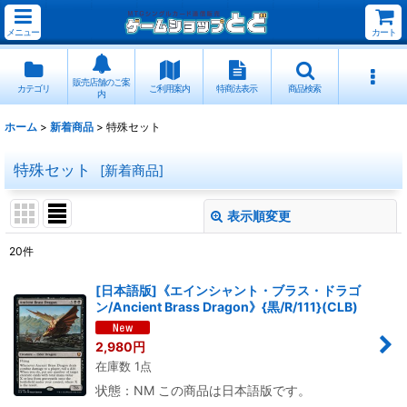
メニュー
カート
販売店舗のご案
カテゴリ
ご利用案内
特商法表示
商品検索
内
ホーム
>
新着商品
>
特殊セット
特殊セット
[
新着商品
]
表示順変更
閉じる
20
件
サブカテゴリ
:
[日本語版]《エインシャント・ブラス・ドラゴ
ン/Ancient Brass Dragon》{黒/R/111}(CLB)
表示数
:
2,980
円
在庫数 1点
並び順
:
状態：NM この商品は日本語版です。