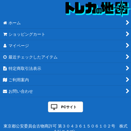
特殊セット (全商品)
30th Anniversary Edition
ホーム
統率者デッキ：ウォーハンマー40,000
ショッピングカート
アサシンクリード
マイページ
アーチエネミー
最近チェックしたアイテム
特定商取引法表示
構築済みギフトボックス
ご利用案内
バトルボンド
お問い合わせ
トランスフォーマー
Commander Collection
PCサイト
統率者レジェンズ：バルダーズ・ゲートの戦い
東京都公安委員会古物商許可 第３０４３６１５０６１０２号 株式