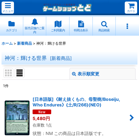
メニュー
カート
販売店舗のご案
カテゴリ
ご利用案内
特商法表示
商品検索
内
ホーム
>
新着商品
>
神河：輝ける世界
神河：輝ける世界
[
新着商品
]
表示順変更
閉じる
1
件
表示数
:
[日本語版]《耐え抜くもの、母聖樹/Boseiju,
Who Endures》{土/R/266}(NEO)
並び順
:
5,480
円
在庫数 1点
絞り込む
状態：NM この商品は日本語版です。