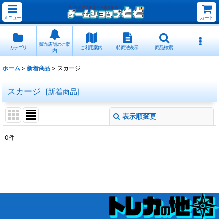
メニュー
カート
販売店舗のご案
カテゴリ
ご利用案内
特商法表示
商品検索
内
ホーム
>
新着商品
>
スカージ
スカージ
[
新着商品
]
表示順変更
閉じる
0
件
表示数
:
並び順
:
絞り込む