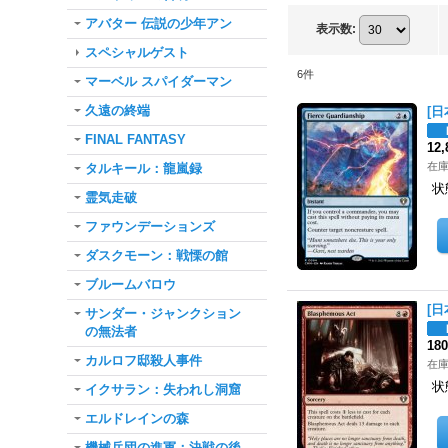
アバター 伝説の少年アン
表示数
:
スペシャルゲスト
6
件
マーベル スパイダーマン
久遠の終端
[日
FINAL FANTASY
12
在庫
タルキール：龍嵐録
状
霊気走破
ファウンデーションズ
ダスクモーン：戦慄の館
ブルームバロウ
[日
サンダー・ジャンクション
の無法者
18
カルロフ邸殺人事件
在庫
状
イクサラン：失われし洞窟
エルドレインの森
機械兵団の進軍：決戦の後