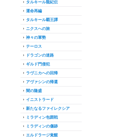
タルキール龍紀伝
運命再編
タルキール覇王譚
ニクスへの旅
神々の軍勢
テーロス
ドラゴンの迷路
ギルド門侵犯
ラヴニカへの回帰
アヴァシンの帰還
闇の隆盛
イニストラード
新たなるファイレクシア
ミラディン包囲戦
ミラディンの傷跡
エルドラージ覚醒