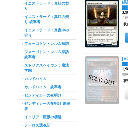
[英
イニストラード：真紅の契
り
3,
イニストラード：真紅の契
在庫
り 統率者
状
イニストラード：真夜中の
狩り
フォーゴトン・レルム探訪
フォーゴトン・レルム探訪
統率者
[日
ストリクスヘイヴン：魔法
1,
学院
在
カルドハイム
状
カルドハイム 統率者
ゼンディカーの夜明け
ゼンディカーの夜明け 統率
者
イコリア：巨獣の棲処
テーロス還魂記