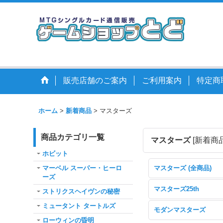
販売店舗のご案内
ご利用案内
特定商
ホーム
>
新着商品
>
マスターズ
商品カテゴリ一覧
マスターズ
[
新着商
ホビット
マーベル スーパー・ヒーロ
マスターズ (全商品)
ーズ
マスターズ25th
ストリクスヘイヴンの秘密
ミュータント タートルズ
モダンマスターズ
ローウィンの昏明