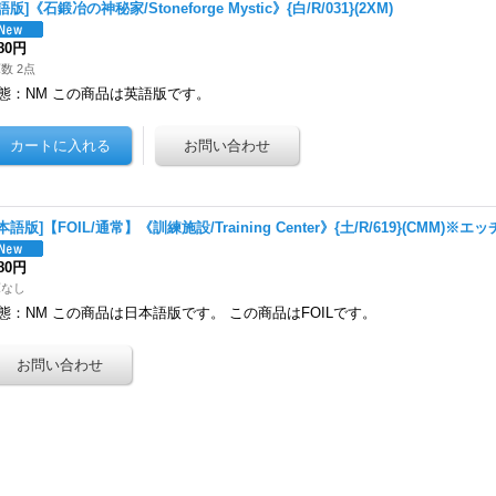
語版]《石鍛冶の神秘家/Stoneforge Mystic》{白/R/031}(2XM)
980円
数 2点
態：NM この商品は英語版です。
本語版]【FOIL/通常】《訓練施設/Training Center》{土/R/619}(CMM)※エ
980円
庫なし
態：NM この商品は日本語版です。 この商品はFOILです。