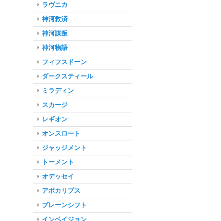
ラヴニカ
神河救済
神河謀叛
神河物語
フィフスドーン
ダークスティール
ミラディン
スカージ
レギオン
オンスロート
ジャッジメント
トーメント
オデッセイ
アポカリプス
プレーンシフト
インベイジョン