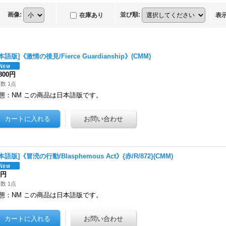
画像
:
並び順
:
在庫あり
表
本語版]《激情の後見/Fierce Guardianship》(CMM)
,800円
数 1点
態：NM この商品は日本語版です。
本語版]《冒涜の行動/Blasphemous Act》{赤/R/872}(CMM)
0円
数 1点
態：NM この商品は日本語版です。