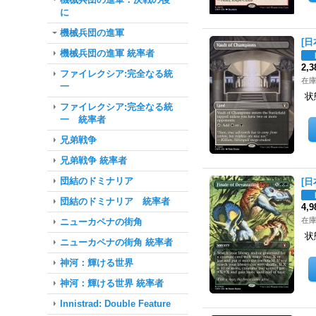
に
機械兵団の進軍
[日
機械兵団の進軍 統率者
2,
ファイレクシア:完全なる統
在庫
一
状
ファイレクシア:完全なる統
一 統率者
兄弟戦争
兄弟戦争 統率者
団結のドミナリア
[日
団結のドミナリア 統率者
4,
在庫
ニューカペナの街角
状
ニューカペナの街角 統率者
神河：輝ける世界
神河：輝ける世界 統率者
Innistrad: Double Feature