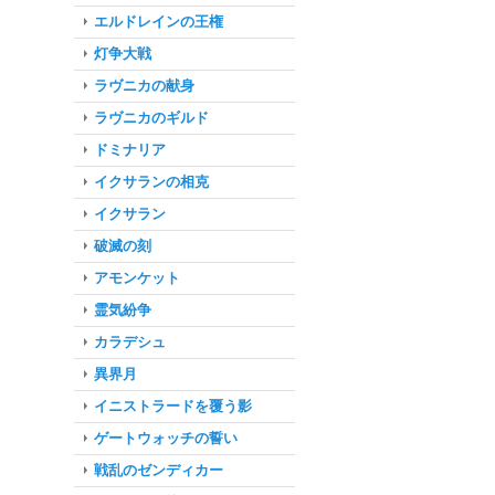
エルドレインの王権
灯争大戦
ラヴニカの献身
ラヴニカのギルド
ドミナリア
イクサランの相克
イクサラン
破滅の刻
アモンケット
霊気紛争
カラデシュ
異界月
イニストラードを覆う影
ゲートウォッチの誓い
戦乱のゼンディカー