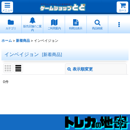
メニュー
カート
販売店舗のご案
カテゴリ
ご利用案内
特商法表示
商品検索
内
ホーム
>
新着商品
>
インベイジョン
インベイジョン
[
新着商品
]
表示順変更
閉じる
0
件
表示数
:
並び順
:
絞り込む