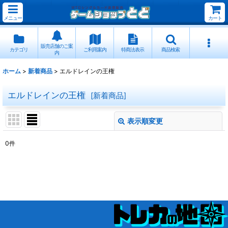
メニュー
カート
販売店舗のご案
カテゴリ
ご利用案内
特商法表示
商品検索
内
ホーム
>
新着商品
>
エルドレインの王権
エルドレインの王権
[
新着商品
]
表示順変更
閉じる
0
件
表示数
:
並び順
:
絞り込む