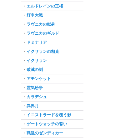
エルドレインの王権
灯争大戦
ラヴニカの献身
ラヴニカのギルド
ドミナリア
イクサランの相克
イクサラン
破滅の刻
アモンケット
霊気紛争
カラデシュ
異界月
イニストラードを覆う影
ゲートウォッチの誓い
戦乱のゼンディカー