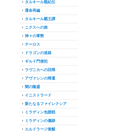
タルキール龍紀伝
運命再編
タルキール覇王譚
ニクスへの旅
神々の軍勢
テーロス
ドラゴンの迷路
ギルド門侵犯
ラヴニカへの回帰
アヴァシンの帰還
闇の隆盛
イニストラード
新たなるファイレクシア
ミラディン包囲戦
ミラディンの傷跡
エルドラージ覚醒