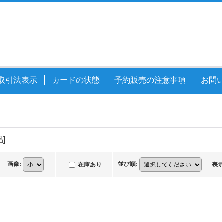
取引法表示
カードの状態
予約販売の注意事項
お問
品
]
画像
:
並び順
:
在庫あり
表