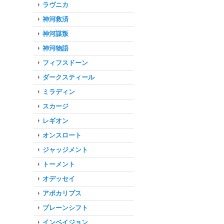
ラヴニカ
神河救済
神河謀叛
神河物語
フィフスドーン
ダークスティール
ミラディン
スカージ
レギオン
オンスロート
ジャッジメント
トーメント
オデッセイ
アポカリプス
プレーンシフト
インベイジョン