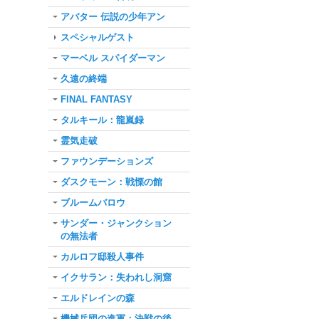
アバター 伝説の少年アン
スペシャルゲスト
マーベル スパイダーマン
久遠の終端
FINAL FANTASY
タルキール：龍嵐録
霊気走破
ファウンデーションズ
ダスクモーン：戦慄の館
ブルームバロウ
サンダー・ジャンクション
の無法者
カルロフ邸殺人事件
イクサラン：失われし洞窟
エルドレインの森
機械兵団の進軍：決戦の後