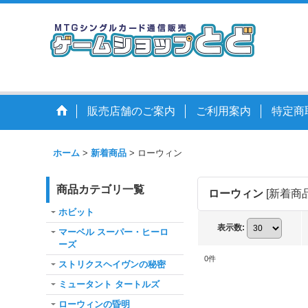
販売店舗のご案内
ご利用案内
特定商
ホーム
>
新着商品
>
ローウィン
商品カテゴリ一覧
ローウィン
[
新着商
ホビット
表示数
:
マーベル スーパー・ヒーロ
ーズ
0
件
ストリクスヘイヴンの秘密
ミュータント タートルズ
ローウィンの昏明