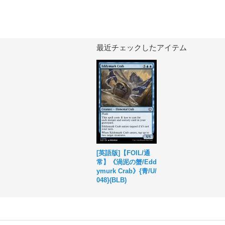
最近チェックしたアイテム
[英語版]【FOIL/通
常】《渦泥の蟹/Edd
ymurk Crab》{青/U/
048}(BLB)