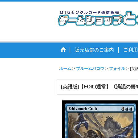
販売店舗のご案内
ご利用
ホーム
>
ブルームバロウ
>
フォイル
>
[英語
[英語版]【FOIL/通常】《渦泥の蟹/Edd