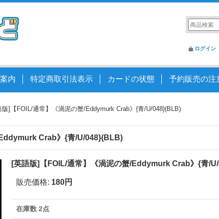
ログイン
案内
特定商取引法表示
カードの状態
予約販売の注
版]【FOIL/通常】《渦泥の蟹/Eddymurk Crab》{青/U/048}(BLB)
ymurk Crab》{青/U/048}(BLB)
[英語版]【FOIL/通常】《渦泥の蟹/Eddymurk Crab》{青/U/0
販売価格
:
180円
在庫数 2点