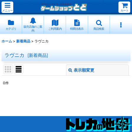
メニュー
カート
販売店舗のご案
カテゴリ
ご利用案内
特商法表示
商品検索
内
ホーム
>
新着商品
>
ラヴニカ
ラヴニカ
[
新着商品
]
表示順変更
閉じる
0
件
表示数
:
並び順
:
絞り込む