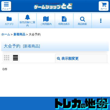
メニュー
カート
販売店舗のご案
カテゴリ
ご利用案内
特商法表示
商品検索
内
ホーム
>
新着商品
>
大会予約
大会予約
[
新着商品
]
表示順変更
閉じる
0
件
表示数
:
並び順
:
絞り込む