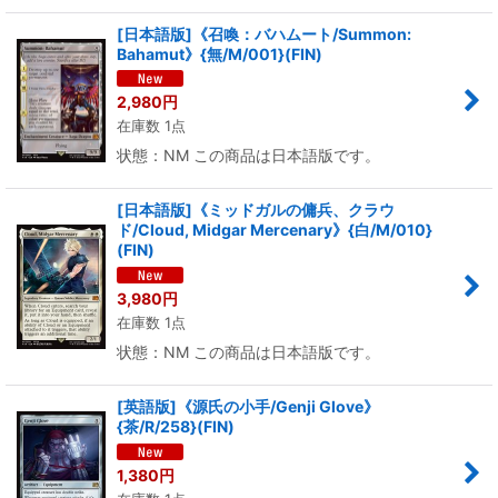
絞り込む
[日本語版]《召喚：バハムート/Summon:
Bahamut》{無/M/001}(FIN)
2,980
円
在庫数 1点
状態：NM この商品は日本語版です。
[日本語版]《ミッドガルの傭兵、クラウ
ド/Cloud, Midgar Mercenary》{白/M/010}
(FIN)
3,980
円
在庫数 1点
状態：NM この商品は日本語版です。
[英語版]《源氏の小手/Genji Glove》
{茶/R/258}(FIN)
1,380
円