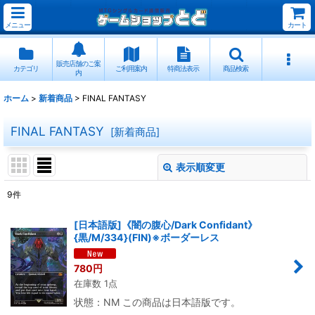
メニュー
カート
販売店舗のご案
カテゴリ
ご利用案内
特商法表示
商品検索
内
ホーム
>
新着商品
>
FINAL FANTASY
FINAL FANTASY
[
新着商品
]
表示順変更
閉じる
9
件
サブカテゴリ
:
[日本語版]《闇の腹心/Dark Confidant》
{黒/M/334}(FIN)※ボーダーレス
表示数
:
780
円
在庫数 1点
並び順
:
状態：NM この商品は日本語版です。