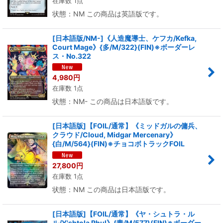
在庫数 1点
状態：NM この商品は英語版です。
[日本語版/NM-]《人造魔導士、ケフカ/Kefka,
Court Mage》{多/M/322}(FIN)※ボーダーレ
ス・No.322
4,980
円
在庫数 1点
状態：NM- この商品は日本語版です。
[日本語版]【FOIL/通常】《ミッドガルの傭兵、
クラウド/Cloud, Midgar Mercenary》
{白/M/564}(FIN)※チョコボトラックFOIL
27,800
円
在庫数 1点
状態：NM この商品は日本語版です。
[日本語版]【FOIL/通常】《ヤ・シュトラ・ル
ル/Y'shtola Rhul》{青/M/577}(FIN)※ボーダー