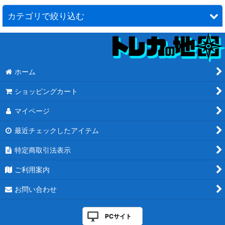
カテゴリで絞り込む
FINAL FANTASY (全商品)
神話レア・レア
ホーム
ブースター・ファン
ショッピングカート
アンコモン・コモン
マイページ
継承史
最近チェックしたアイテム
特定商取引法表示
基本土地
ご利用案内
トークン・紋章
お問い合わせ
フォイル
統率者
PCサイト