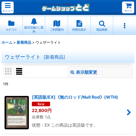
メニュー
カート
販売店舗のご案
カテゴリ
ご利用案内
特商法表示
商品検索
内
ホーム
>
新着商品
>
ウェザーライト
ウェザーライト
[
新着商品
]
表示順変更
閉じる
1
件
表示数
:
[英語版/EX]《無のロッド/Null Rod》(WTH)
並び順
:
22,800
円
在庫数 1点
絞り込む
状態：EX この商品は英語版です。