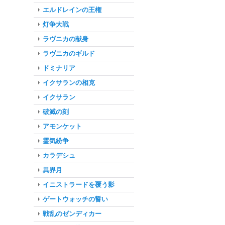
エルドレインの王権
灯争大戦
ラヴニカの献身
ラヴニカのギルド
ドミナリア
イクサランの相克
イクサラン
破滅の刻
アモンケット
霊気紛争
カラデシュ
異界月
イニストラードを覆う影
ゲートウォッチの誓い
戦乱のゼンディカー