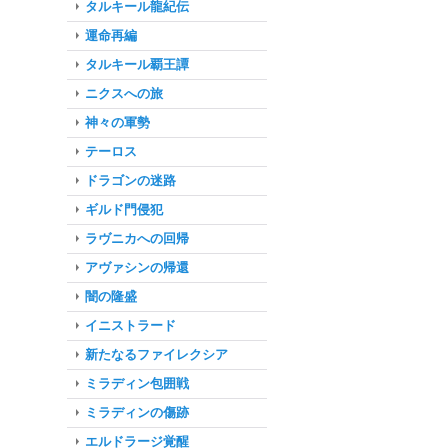
タルキール龍紀伝
運命再編
タルキール覇王譚
ニクスへの旅
神々の軍勢
テーロス
ドラゴンの迷路
ギルド門侵犯
ラヴニカへの回帰
アヴァシンの帰還
闇の隆盛
イニストラード
新たなるファイレクシア
ミラディン包囲戦
ミラディンの傷跡
エルドラージ覚醒