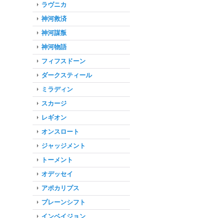
ラヴニカ
神河救済
神河謀叛
神河物語
フィフスドーン
ダークスティール
ミラディン
スカージ
レギオン
オンスロート
ジャッジメント
トーメント
オデッセイ
アポカリプス
プレーンシフト
インベイジョン