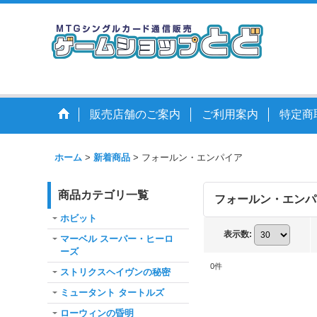
販売店舗のご案内
ご利用案内
特定商
ホーム
>
新着商品
>
フォールン・エンパイア
商品カテゴリ一覧
フォールン・エン
ホビット
表示数
:
マーベル スーパー・ヒーロ
ーズ
0
件
ストリクスヘイヴンの秘密
ミュータント タートルズ
ローウィンの昏明