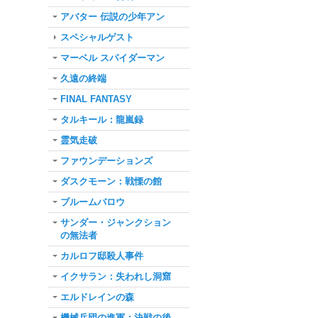
アバター 伝説の少年アン
スペシャルゲスト
マーベル スパイダーマン
久遠の終端
FINAL FANTASY
タルキール：龍嵐録
霊気走破
ファウンデーションズ
ダスクモーン：戦慄の館
ブルームバロウ
サンダー・ジャンクション
の無法者
カルロフ邸殺人事件
イクサラン：失われし洞窟
エルドレインの森
機械兵団の進軍：決戦の後