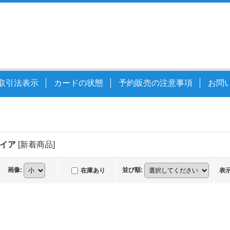
取引法表示
カードの状態
予約販売の注意事項
お問
パイア
[
新着商品
]
画像
:
並び順
:
在庫あり
表