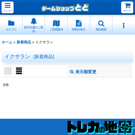
メニュー
カート
販売店舗のご案
カテゴリ
ご利用案内
特商法表示
商品検索
内
ホーム
>
新着商品
>
イクサラン
イクサラン
[
新着商品
]
表示順変更
閉じる
0
件
表示数
:
並び順
:
絞り込む