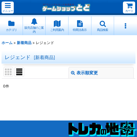
メニュー
カート
販売店舗のご案
カテゴリ
ご利用案内
特商法表示
商品検索
内
ホーム
>
新着商品
>
レジェンド
レジェンド
[
新着商品
]
表示順変更
閉じる
0
件
表示数
:
並び順
:
絞り込む