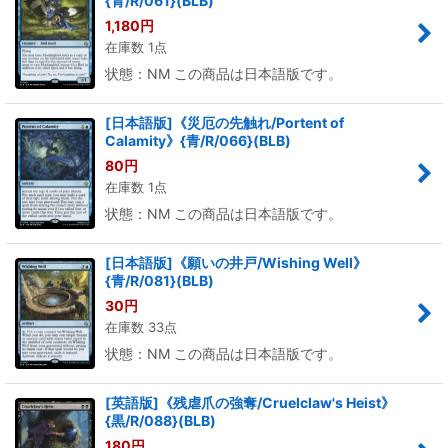
{青/R/061}(BLB)
1,180
円
在庫数 1点
状態：NM この商品は日本語版です。
[日本語版]《災厄の先触れ/Portent of
Calamity》{青/R/066}(BLB)
80
円
在庫数 1点
状態：NM この商品は日本語版です。
[日本語版]《願いの井戸/Wishing Well》
{青/R/081}(BLB)
30
円
在庫数 33点
状態：NM この商品は日本語版です。
[英語版]《残虐爪の強奪/Cruelclaw's Heist》
{黒/R/088}(BLB)
180
円