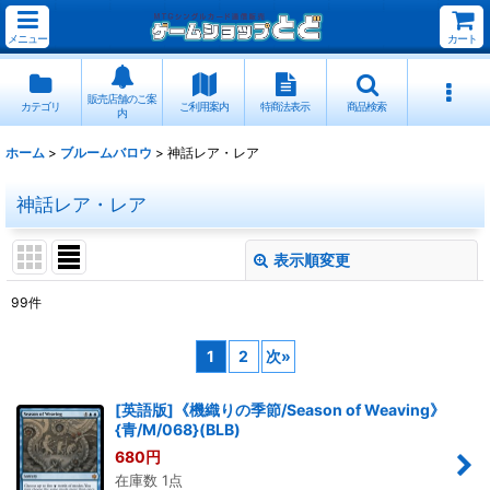
メニュー
カート
販売店舗のご案
カテゴリ
ご利用案内
特商法表示
商品検索
内
ホーム
>
ブルームバロウ
>
神話レア・レア
神話レア・レア
表示順変更
閉じる
99
件
表示数
:
1
2
次
»
並び順
:
[英語版]《機織りの季節/Season of Weaving》
{青/M/068}(BLB)
絞り込む
680
円
在庫数 1点