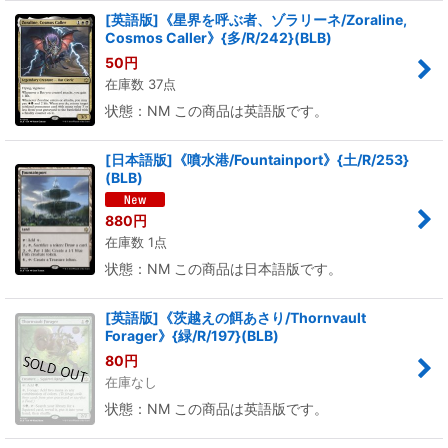
[英語版]《星界を呼ぶ者、ゾラリーネ/Zoraline,
Cosmos Caller》{多/R/242}(BLB)
50
円
在庫数 37点
状態：NM この商品は英語版です。
[日本語版]《噴水港/Fountainport》{土/R/253}
(BLB)
880
円
在庫数 1点
状態：NM この商品は日本語版です。
[英語版]《茨越えの餌あさり/Thornvault
Forager》{緑/R/197}(BLB)
80
円
在庫なし
状態：NM この商品は英語版です。