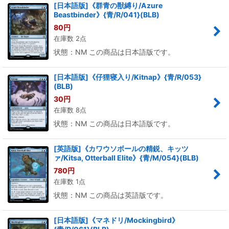
[日本語版]《群青の獣縛り/Azure
Beastbinder》{青/R/041}(BLB)
80
円
在庫数 2点
状態：NM この商品は日本語版です。
[日本語版]《仔狸寝入り/Kitnap》{青/R/053}
(BLB)
30
円
在庫数 8点
状態：NM この商品は日本語版です。
[英語版]《カワウソボールの精鋭、キッツ
ァ/Kitsa, Otterball Elite》{青/M/054}(BLB)
780
円
在庫数 1点
状態：NM この商品は英語版です。
[日本語版]《マネドリ/Mockingbird》