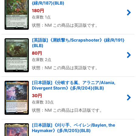
{緑/R/187}(BLB)
180
円
在庫数 1点
状態：NM この商品は英語版です。
[英語版]《屑鉄撃ち/Scrapshooter》{緑/R/191}
(BLB)
80
円
在庫数 2点
状態：NM この商品は英語版です。
[日本語版]《分岐する嵐、アラニア/Alania,
Divergent Storm》{多/R/204}(BLB)
30
円
在庫数 33点
状態：NM この商品は日本語版です。
[日本語版]《刈り手、ベイレン/Baylen, the
Haymaker》{多/R/205}(BLB)