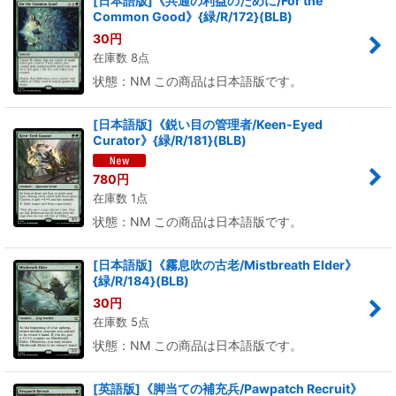
[日本語版]《共通の利益のために/For the
Common Good》{緑/R/172}(BLB)
30
円
在庫数 8点
状態：NM この商品は日本語版です。
[日本語版]《鋭い目の管理者/Keen-Eyed
Curator》{緑/R/181}(BLB)
780
円
在庫数 1点
状態：NM この商品は日本語版です。
[日本語版]《霧息吹の古老/Mistbreath Elder》
{緑/R/184}(BLB)
30
円
在庫数 5点
状態：NM この商品は日本語版です。
[英語版]《脚当ての補充兵/Pawpatch Recruit》