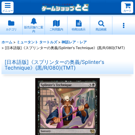
メニュー
カート
販売店舗のご案
カテゴリ
ご利用案内
特商法表示
商品検索
内
ホーム
>
ミュータント タートルズ
>
神話レア・レア
>
[日本語版]《スプリンターの奥義/Splinter's Technique》{黒/R/080}(TMT)
[日本語版]《スプリンターの奥義/Splinter's
Technique》{黒/R/080}(TMT)