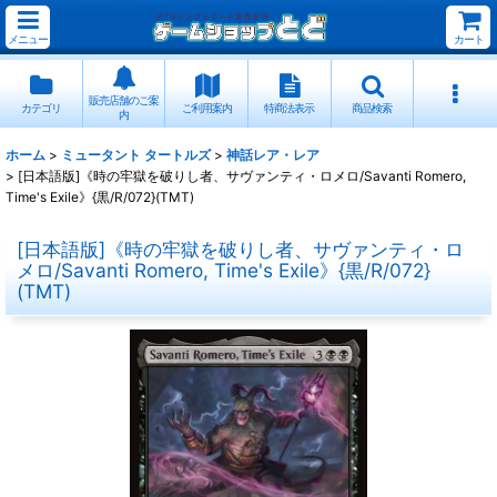
メニュー
カート
販売店舗のご案
カテゴリ
ご利用案内
特商法表示
商品検索
内
ホーム
>
ミュータント タートルズ
>
神話レア・レア
>
[日本語版]《時の牢獄を破りし者、サヴァンティ・ロメロ/Savanti Romero,
Time's Exile》{黒/R/072}(TMT)
[日本語版]《時の牢獄を破りし者、サヴァンティ・ロ
メロ/Savanti Romero, Time's Exile》{黒/R/072}
(TMT)