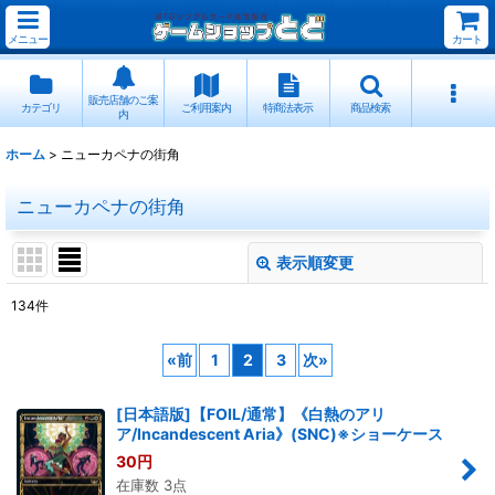
メニュー
カート
販売店舗のご案
カテゴリ
ご利用案内
特商法表示
商品検索
内
ホーム
>
ニューカペナの街角
ニューカペナの街角
表示順変更
閉じる
134
件
表示数
:
«
前
1
2
3
次
»
並び順
:
[日本語版]【FOIL/通常】《白熱のアリ
ア/Incandescent Aria》(SNC)※ショーケース
絞り込む
30
円
在庫数 3点