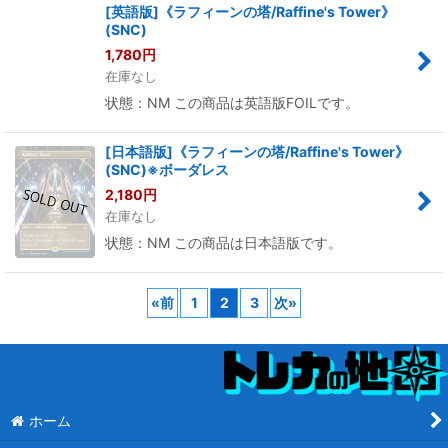
[英語版]《ラフィーンの塔/Raffine's Tower》
(SNC)
1,780
円
在庫なし
状態：NM この商品は英語版FOILです。
[日本語版]《ラフィーンの塔/Raffine's Tower》
(SNC)※ボーダレス
2,180
円
在庫なし
状態：NM この商品は日本語版です。
«
前
1
2
3
次
»
ホーム