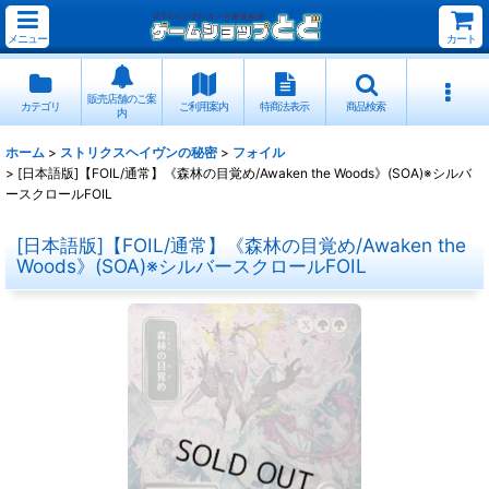
メニュー
カート
販売店舗のご案
カテゴリ
ご利用案内
特商法表示
商品検索
内
ホーム
>
ストリクスヘイヴンの秘密
>
フォイル
>
[日本語版]【FOIL/通常】《森林の目覚め/Awaken the Woods》(SOA)※シルバ
ースクロールFOIL
[日本語版]【FOIL/通常】《森林の目覚め/Awaken the
Woods》(SOA)※シルバースクロールFOIL