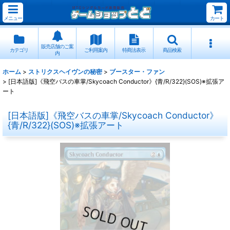
メニュー
カート
販売店舗のご案
カテゴリ
ご利用案内
特商法表示
商品検索
内
ホーム
>
ストリクスヘイヴンの秘密
>
ブースター・ファン
>
[日本語版]《飛空バスの車掌/Skycoach Conductor》{青/R/322}(SOS)※拡張ア
ート
[日本語版]《飛空バスの車掌/Skycoach Conductor》
{青/R/322}(SOS)※拡張アート