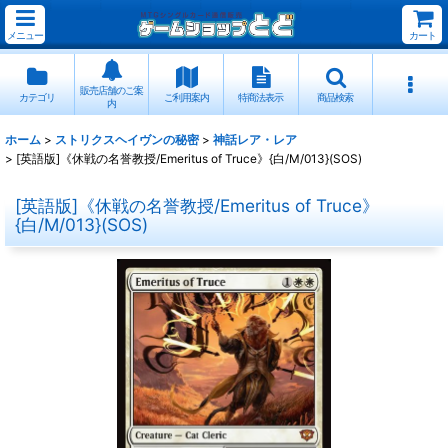
メニュー
カート
販売店舗のご案
カテゴリ
ご利用案内
特商法表示
商品検索
内
ホーム
>
ストリクスヘイヴンの秘密
>
神話レア・レア
>
[英語版]《休戦の名誉教授/Emeritus of Truce》{白/M/013}(SOS)
[英語版]《休戦の名誉教授/Emeritus of Truce》
{白/M/013}(SOS)