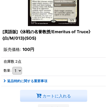
[英語版]《休戦の名誉教授/Emeritus of Truce》
{白/M/013}(SOS)
販売価格
:
100
円
在庫数 2点
数量
:
返品特約に関する重要事項
カートに入れる