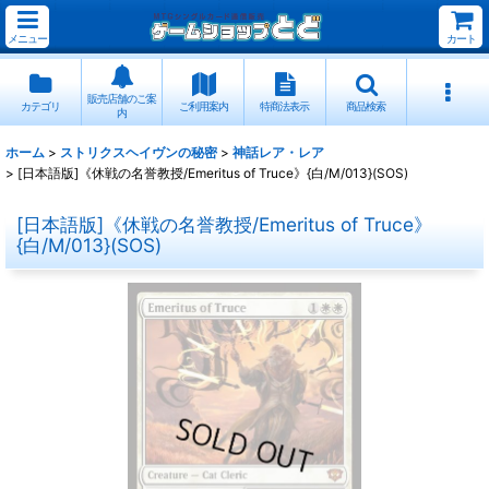
メニュー
カート
販売店舗のご案
カテゴリ
ご利用案内
特商法表示
商品検索
内
ホーム
>
ストリクスヘイヴンの秘密
>
神話レア・レア
>
[日本語版]《休戦の名誉教授/Emeritus of Truce》{白/M/013}(SOS)
[日本語版]《休戦の名誉教授/Emeritus of Truce》
{白/M/013}(SOS)