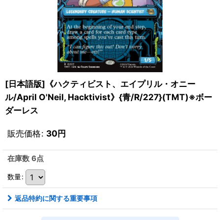
[日本語版]《ハクティビスト、エイプリル・オニー
ル/April O'Neil, Hacktivist》{青/R/227}(TMT)※ボー
ダーレス
販売価格
:
30
円
在庫数 6点
数量
:
返品特約に関する重要事項