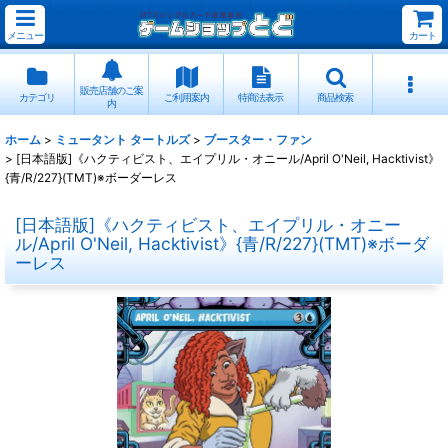
メニュー
カート
販売店舗のご案
カテゴリ
ご利用案内
特商法表示
商品検索
内
ホーム
>
ミュータント タートルズ
>
ブースター・ファン
>
[日本語版]《ハクティビスト、エイプリル・オニール/April O'Neil, Hacktivist》
{青/R/227}(TMT)※ボーダーレス
[日本語版]《ハクティビスト、エイプリル・オニー
ル/April O'Neil, Hacktivist》{青/R/227}(TMT)※ボーダ
ーレス