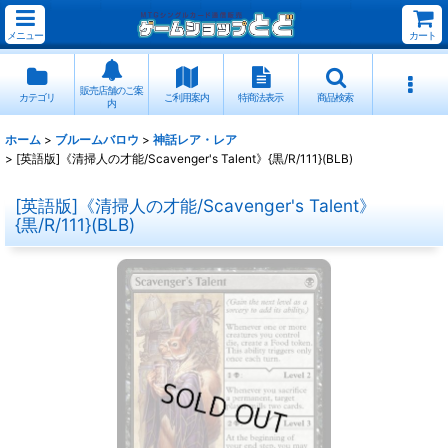
メニュー
カート
販売店舗のご案
カテゴリ
ご利用案内
特商法表示
商品検索
内
ホーム
>
ブルームバロウ
>
神話レア・レア
>
[英語版]《清掃人の才能/Scavenger's Talent》{黒/R/111}(BLB)
[英語版]《清掃人の才能/Scavenger's Talent》
{黒/R/111}(BLB)