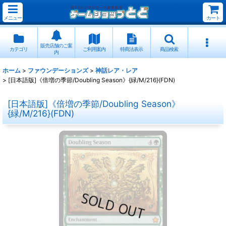
メニュー
カート
販売店舗のご案
カテゴリ
ご利用案内
特商法表示
商品検索
内
ホーム
>
ファウンデーションズ
>
神話レア・レア
>
[日本語版]《倍増の季節/Doubling Season》{緑/M/216}(FDN)
[日本語版]《倍増の季節/Doubling Season》
{緑/M/216}(FDN)