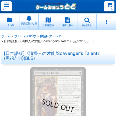
メニュー
カート
販売店舗のご案
カテゴリ
ご利用案内
特商法表示
商品検索
内
ホーム
>
ブルームバロウ
>
神話レア・レア
>
[日本語版]《清掃人の才能/Scavenger's Talent》{黒/R/111}(BLB)
[日本語版]《清掃人の才能/Scavenger's Talent》
{黒/R/111}(BLB)