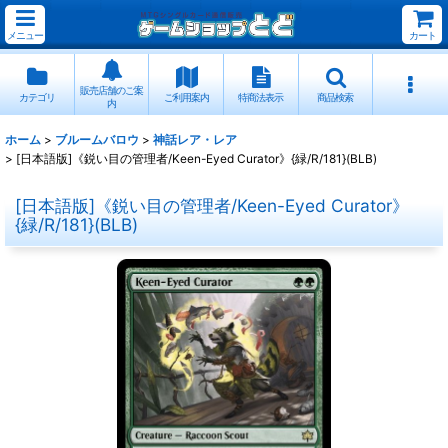
メニュー
カート
販売店舗のご案
カテゴリ
ご利用案内
特商法表示
商品検索
内
ホーム
>
ブルームバロウ
>
神話レア・レア
>
[日本語版]《鋭い目の管理者/Keen-Eyed Curator》{緑/R/181}(BLB)
[日本語版]《鋭い目の管理者/Keen-Eyed Curator》
{緑/R/181}(BLB)