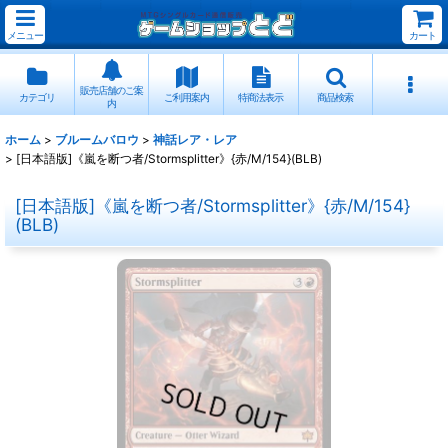
メニュー
カート
販売店舗のご案
カテゴリ
ご利用案内
特商法表示
商品検索
内
ホーム
>
ブルームバロウ
>
神話レア・レア
>
[日本語版]《嵐を断つ者/Stormsplitter》{赤/M/154}(BLB)
[日本語版]《嵐を断つ者/Stormsplitter》{赤/M/154}
(BLB)