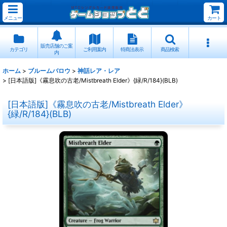
メニュー
カート
販売店舗のご案
カテゴリ
ご利用案内
特商法表示
商品検索
内
ホーム
>
ブルームバロウ
>
神話レア・レア
>
[日本語版]《霧息吹の古老/Mistbreath Elder》{緑/R/184}(BLB)
[日本語版]《霧息吹の古老/Mistbreath Elder》
{緑/R/184}(BLB)