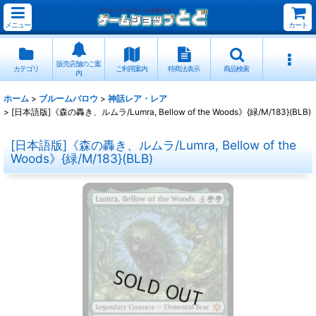
メニュー
カート
販売店舗のご案
カテゴリ
ご利用案内
特商法表示
商品検索
内
ホーム
>
ブルームバロウ
>
神話レア・レア
>
[日本語版]《森の轟き、ルムラ/Lumra, Bellow of the Woods》{緑/M/183}(BLB)
[日本語版]《森の轟き、ルムラ/Lumra, Bellow of the
Woods》{緑/M/183}(BLB)