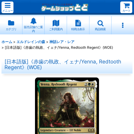
メニュー
カート
販売店舗のご案
カテゴリ
ご利用案内
特商法表示
商品検索
内
ホーム
>
エルドレインの森
>
神話レア・レア
>
[日本語版]《赤歯の執政、イェナ/Yenna, Redtooth Regent》(WOE)
[日本語版]《赤歯の執政、イェナ/Yenna, Redtooth
Regent》(WOE)