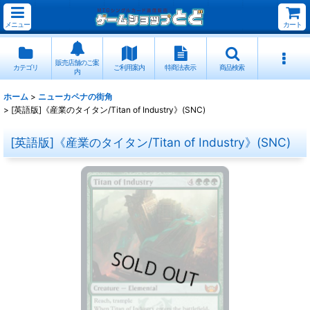
メニュー
カート
販売店舗のご案
カテゴリ
ご利用案内
特商法表示
商品検索
内
ホーム
>
ニューカペナの街角
>
[英語版]《産業のタイタン/Titan of Industry》(SNC)
[英語版]《産業のタイタン/Titan of Industry》(SNC)