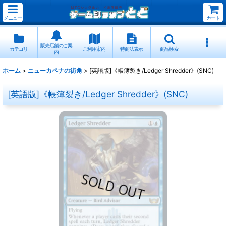
メニュー
カート
販売店舗のご案
カテゴリ
ご利用案内
特商法表示
商品検索
内
ホーム
>
ニューカペナの街角
>
[英語版]《帳簿裂き/Ledger Shredder》(SNC)
[英語版]《帳簿裂き/Ledger Shredder》(SNC)