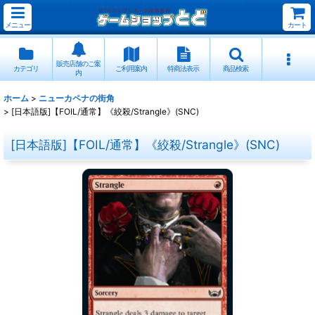
メニュー
カート
販売店舗のご案
カテゴリ
ご利用案内
特商法表示
商品検索
内
ホーム
>
ニューカペナの街角
>
[日本語版]【FOIL/通常】《絞殺/Strangle》(SNC)
[日本語版]【FOIL/通常】《絞殺/Strangle》(SNC)